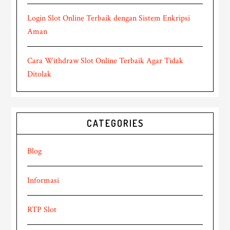
Login Slot Online Terbaik dengan Sistem Enkripsi
Aman
Cara Withdraw Slot Online Terbaik Agar Tidak
Ditolak
CATEGORIES
Blog
Informasi
RTP Slot