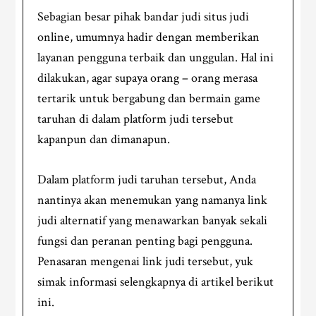
Sebagian besar pihak bandar judi situs judi
online, umumnya hadir dengan memberikan
layanan pengguna terbaik dan unggulan. Hal ini
dilakukan, agar supaya orang – orang merasa
tertarik untuk bergabung dan bermain game
taruhan di dalam platform judi tersebut
kapanpun dan dimanapun.
Dalam platform judi taruhan tersebut, Anda
nantinya akan menemukan yang namanya link
judi alternatif yang menawarkan banyak sekali
fungsi dan peranan penting bagi pengguna.
Penasaran mengenai link judi tersebut, yuk
simak informasi selengkapnya di artikel berikut
ini.