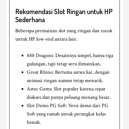
Rekomendasi Slot Ringan untuk HP
Sederhana
Beberapa permainan slot yang ringan dan cocok
untuk HP low-end antara lain:
888 Dragons: Desainnya simpel, hanya tiga
gulungan, tapi tetap seru dimainkan.
Great Rhino: Bertema satwa liar, dengan
animasi ringan namun tetap menarik.
Aztec Gems: Slot populer karena cepat
diakses dan punya peluang menang besar.
Slot Demo PG Soft: Versi demo dari PG
Soft yang ramah untuk perangkat kelas
bawah.