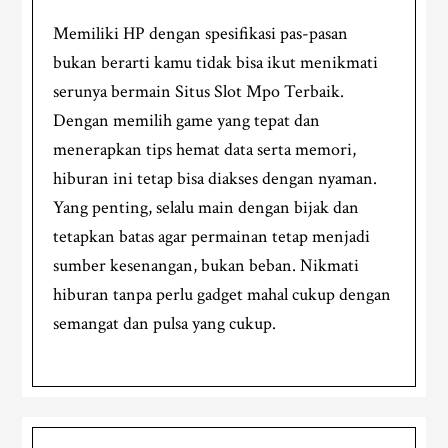
Memiliki HP dengan spesifikasi pas-pasan
bukan berarti kamu tidak bisa ikut menikmati
serunya bermain Situs Slot Mpo Terbaik.
Dengan memilih game yang tepat dan
menerapkan tips hemat data serta memori,
hiburan ini tetap bisa diakses dengan nyaman.
Yang penting, selalu main dengan bijak dan
tetapkan batas agar permainan tetap menjadi
sumber kesenangan, bukan beban. Nikmati
hiburan tanpa perlu gadget mahal cukup dengan
semangat dan pulsa yang cukup.
Primary