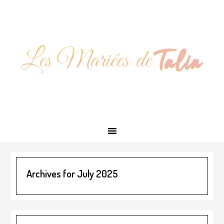
Skip
Skip
Skip
to
to
to
primary
main
primary
navigation
content
sidebar
Archives for July 2025