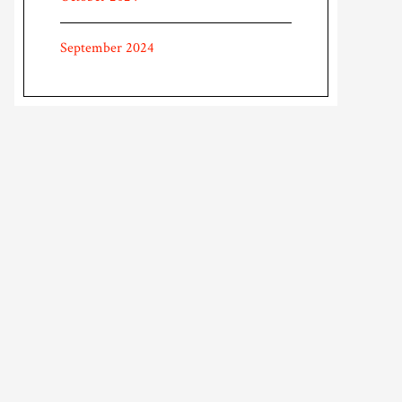
September 2024