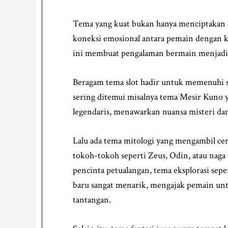
Tema yang kuat bukan hanya menciptakan da
koneksi emosional antara pemain dengan ka
ini membuat pengalaman bermain menjadi
Beragam tema slot hadir untuk memenuhi s
sering ditemui misalnya tema Mesir Kuno 
legendaris, menawarkan nuansa misteri dan
Lalu ada tema mitologi yang mengambil cer
tokoh-tokoh seperti Zeus, Odin, atau naga
pencinta petualangan, tema eksplorasi sepe
baru sangat menarik, mengajak pemain unt
tantangan.