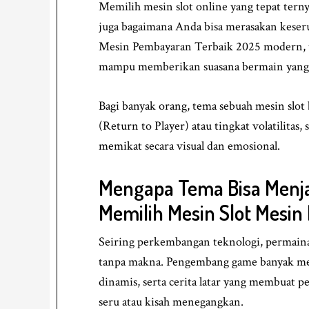
Memilih mesin slot online yang tepat terny
juga bagaimana Anda bisa merasakan keser
Mesin Pembayaran Terbaik 2025 modern, t
mampu memberikan suasana bermain yang l
Bagi banyak orang, tema sebuah mesin slo
(Return to Player) atau tingkat volatilita
memikat secara visual dan emosional.
Mengapa Tema Bisa Menj
Memilih Mesin Slot Mesi
Seiring perkembangan teknologi, permaina
tanpa makna. Pengembang game banyak men
dinamis, serta cerita latar yang membuat p
seru atau kisah menegangkan.