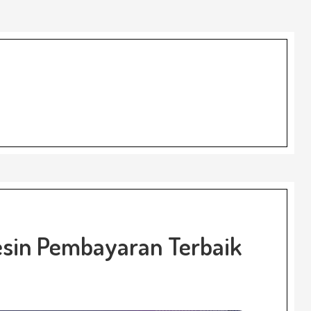
esin Pembayaran Terbaik