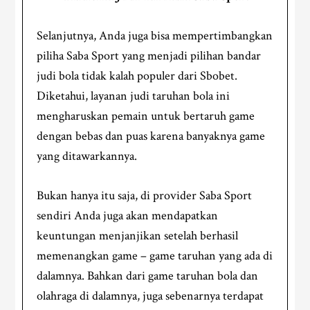
Selanjutnya, Anda juga bisa mempertimbangkan
piliha Saba Sport yang menjadi pilihan bandar
judi bola tidak kalah populer dari Sbobet.
Diketahui, layanan judi taruhan bola ini
mengharuskan pemain untuk bertaruh game
dengan bebas dan puas karena banyaknya game
yang ditawarkannya.
Bukan hanya itu saja, di provider Saba Sport
sendiri Anda juga akan mendapatkan
keuntungan menjanjikan setelah berhasil
memenangkan game – game taruhan yang ada di
dalamnya. Bahkan dari game taruhan bola dan
olahraga di dalamnya, juga sebenarnya terdapat