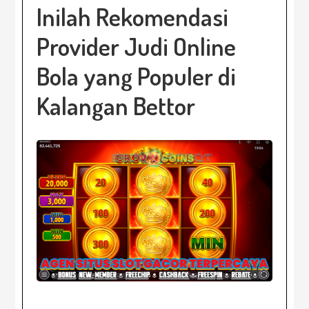
Inilah Rekomendasi
Provider Judi Online
Bola yang Populer di
Kalangan Bettor