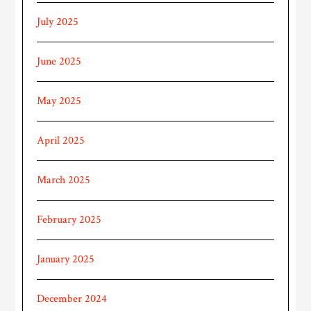
July 2025
June 2025
May 2025
April 2025
March 2025
February 2025
January 2025
December 2024