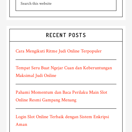
Sidebar
this
website
RECENT POSTS
Cara Mengikuti Ritme Judi Online Terpopuler
Tempat Seru Buat Ngejar Cuan dan Keberuntungan
Maksimal Judi Online
Pahami Momentum dan Baca Perilaku Main Slot
Online Resmi Gampang Menang
Login Slot Online Terbaik dengan Sistem Enkripsi
Aman