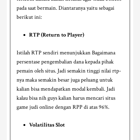
pada saat bermain. Diantaranya yaitu sebagai
berikut ini:
RTP (Return to Player)
Istilah RTP sendiri menunjukkan Bagaimana
persentase pengembalian dana kepada pihak
pemain oleh situs. Jadi semakin tinggi nilai rtp-
nya maka semakin besar juga peluang untuk
kalian bisa mendapatkan modal kembali. Jadi
kalau bisa nih guys kalian harus mencari situs
game judi online dengan RPP di atas 96%.
Volatilitas Slot