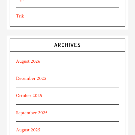
Trik
ARCHIVES
August 2026
December 2025
October 2025
September 2025
August 2025