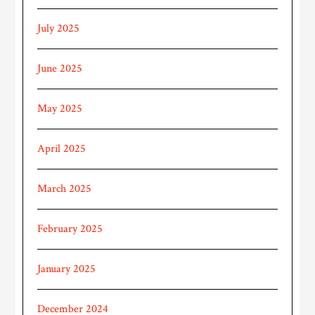
July 2025
June 2025
May 2025
April 2025
March 2025
February 2025
January 2025
December 2024