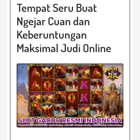
Tempat Seru Buat
Ngejar Cuan dan
Keberuntungan
Maksimal Judi Online