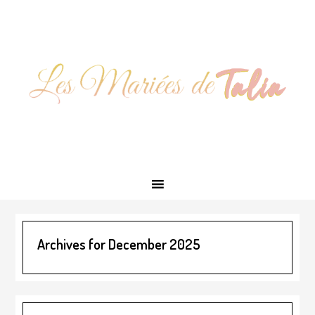
Skip
Skip
Skip
to
to
to
primary
main
primary
navigation
content
sidebar
Archives for December 2025