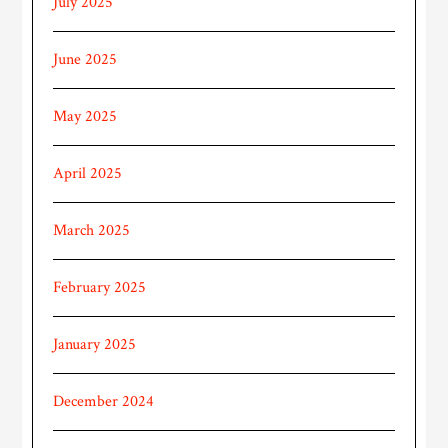
July 2025
June 2025
May 2025
April 2025
March 2025
February 2025
January 2025
December 2024