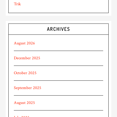
Trik
ARCHIVES
August 2026
December 2025
October 2025
September 2025
August 2025