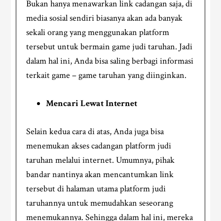
Bukan hanya menawarkan link cadangan saja, di
media sosial sendiri biasanya akan ada banyak
sekali orang yang menggunakan platform
tersebut untuk bermain game judi taruhan. Jadi
dalam hal ini, Anda bisa saling berbagi informasi
terkait game – game taruhan yang diinginkan.
Mencari Lewat Internet
Selain kedua cara di atas, Anda juga bisa
menemukan akses cadangan platform judi
taruhan melalui internet. Umumnya, pihak
bandar nantinya akan mencantumkan link
tersebut di halaman utama platform judi
taruhannya untuk memudahkan seseorang
menemukannya. Sehingga dalam hal ini, mereka